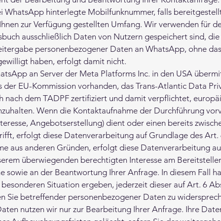
bei WhatsApp hinterlegte Mobilfunknummer, falls bereitgestel
Ihnen zur Verfügung gestellten Umfang. Wir verwenden für de
sbuch ausschließlich Daten von Nutzern gespeichert sind, d
eitergabe personenbezogener Daten an WhatsApp, ohne dass 
illigt haben, erfolgt damit nicht.
tsApp an Server der Meta Platforms Inc. in den USA übermitte
 der EU-Kommission vorhanden, das Trans-Atlantic Data Pr
ch nach dem TADPF zertifiziert und damit verpflichtet, europä
nzuhalten. Wenn die Kontaktaufnahme der Durchführung vo
teresse, Angebotserstellung) dient oder einen bereits zwisch
ifft, erfolgt diese Datenverarbeitung auf Grundlage des Art. 
me aus anderen Gründen, erfolgt diese Datenverarbeitung au
nserem überwiegenden berechtigten Interesse am Bereitstellen
 sowie an der Beantwortung Ihrer Anfrage. In diesem Fall ha
 besonderen Situation ergeben, jederzeit dieser auf Art. 6 Ab
n Sie betreffender personenbezogener Daten zu widersprec
ten nutzen wir nur zur Bearbeitung Ihrer Anfrage. Ihre Dat