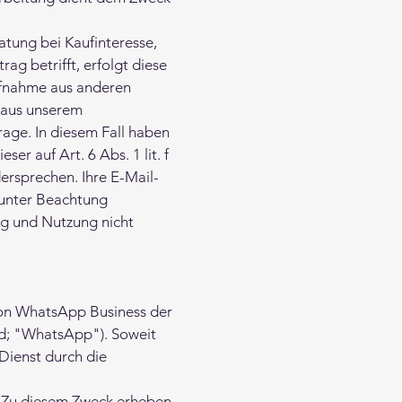
tung bei Kaufinteresse,
ag betrifft, erfolgt diese
aufnahme aus anderen
O aus unserem
age. In diesem Fall haben
er auf Art. 6 Abs. 1 lit. f
rsprechen. Ihre E-Mail-
 unter Beachtung
ng und Nutzung nicht
sion WhatsApp Business der
nd; "WhatsApp"). Soweit
Dienst durch die
. Zu diesem Zweck erheben