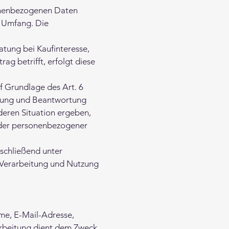
rsonenbezogenen Daten
n Umfang. Die
tung bei Kaufinteresse,
ag betrifft, erfolgt diese
f Grundlage des Art. 6
itung und Beantwortung
nderen Situation ergeben,
ender personenbezogener
nschließend unter
 Verarbeitung und Nutzung
me, E-Mail-Adresse,
arbeitung dient dem Zweck