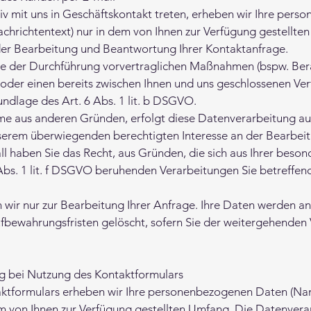
tiv mit uns in Geschäftskontakt treten, erheben wir Ihre pe
chrichtentext) nur in dem von Ihnen zur Verfügung gestellte
er Bearbeitung und Beantwortung Ihrer Kontaktanfrage.
 der Durchführung vorvertraglichen Maßnahmen (bspw. Bera
oder einen bereits zwischen Ihnen und uns geschlossenen Vertr
ndlage des Art. 6 Abs. 1 lit. b DSGVO.
me aus anderen Gründen, erfolgt diese Datenverarbeitung au
nserem überwiegenden berechtigten Interesse an der Bearbe
all haben Sie das Recht, aus Gründen, die sich aus Ihrer beso
 6 Abs. 1 lit. f DSGVO beruhenden Verarbeitungen Sie betreff
 wir nur zur Bearbeitung Ihrer Anfrage. Ihre Daten werden a
fbewahrungsfristen gelöscht, sofern Sie der weitergehenden
g bei Nutzung des Kontaktformulars
aktformulars erheben wir Ihre personenbezogenen Daten (Na
em von Ihnen zur Verfügung gestellten Umfang. Die Datenver