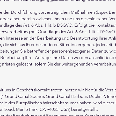
 der Durchführung vorvertraglichen Maßnahmen (bspw. Bera
oder einen bereits zwischen Ihnen und uns geschlossenen Vertr
ndlage des Art. 6 Abs. 1 lit. b DSGVO. Erfolgt die Kontakt
tenverarbeitung auf Grundlage des Art. 6 Abs. 1 lit. f DSGV
n Interesse an der Bearbeitung und Beantwortung Ihrer Anfr
 die sich aus Ihrer besonderen Situation ergeben, jederzeit dies
itungen Sie betreffender personenbezogener Daten zu wide
r Bearbeitung Ihrer Anfrage. Ihre Daten werden anschließend
sfristen gelöscht, sofern Sie der weitergehenden Verarbeitu
 uns in Geschäftskontakt treten, nutzen wir hierfür die Ver
(4 Grand Canal Square, Grand Canal Harbour, Dublin 2, Irla
rhalb des Europäischen Wirtschaftsraumes haben, wird dieser 
w Road, Menlo Park, CA 94025, USA) bereitgestellt.
ent der Bearbeitung und Beantwortung Ihrer Kontaktanfrage