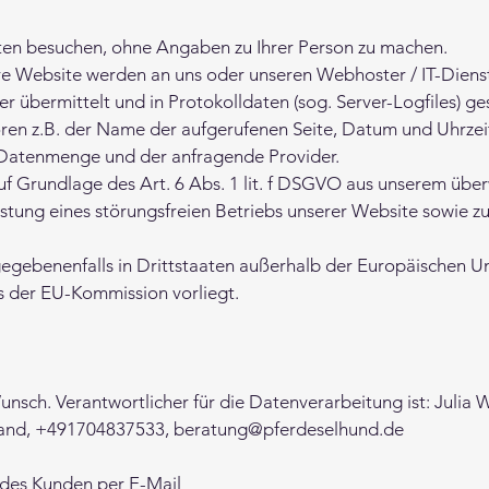
ten besuchen, ohne Angaben zu Ihrer Person zu machen.
ere Website werden an uns oder unseren Webhoster / IT-Diens
er übermittelt und in Protokolldaten (sog. Server-Logfiles) ge
en z.B. der Name der aufgerufenen Seite, Datum und Uhrzeit 
 Datenmenge und der anfragende Provider.
auf Grundlage des Art. 6 Abs. 1 lit. f DSGVO aus unserem üb
istung eines störungsfreien Betriebs unserer Website sowie z
gebenenfalls in Drittstaaten außerhalb der Europäischen Uni
 der EU-Kommission vorliegt.
unsch. Verantwortlicher für die Datenverarbeitung ist: Julia
and, +491704837533, beratung@pferdeselhund.de
 des Kunden per E-Mail